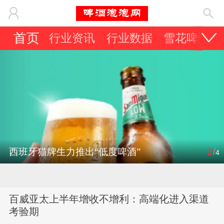
首页
行业资讯
行业数据
雪花啤酒
/
西班牙猫牌生力推出“低度啤酒”
2
4
百威亚太上半年增收不增利：高端化进入渠道
考验期