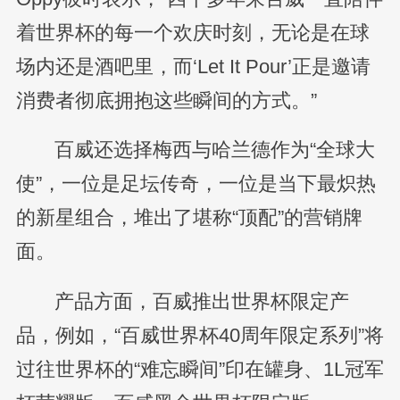
着世界杯的每一个欢庆时刻，无论是在球
场内还是酒吧里，而‘Let It Pour’正是邀请
消费者彻底拥抱这些瞬间的方式。”
百威还选择梅西与哈兰德作为“全球大
使”，一位是足坛传奇，一位是当下最炽热
的新星组合，堆出了堪称“顶配”的营销牌
面。
产品方面，百威推出世界杯限定产
品，例如，“百威世界杯40周年限定系列”将
过往世界杯的“难忘瞬间”印在罐身、1L冠军