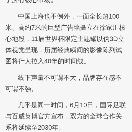
中国上海也不例外，一面全长超100
米、高约7米的巨型广告墙矗立在徐家汇核
心地段，11届世界杯限定主题罐以伪3D立
体视觉呈现，历届经典瞬间的影像陈列试
图将行人拉入40年的时间线。
线下声量不可谓不大，品牌存在感不
可谓不强。
几乎是同一时间，6月10日，国际足联
与百威英博官方宣布，双方的全球合作关
系将延续至2030年。