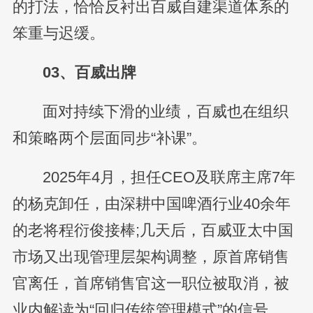
的打法，恰恰反衬出百威自建渠道体系的
笨重与迟缓。
03、百威出牌
面对持续下滑的业绩，百威也在组织
和策略两个层面同步“补课”。
2025年4月，担任CEO及联席主席7年
的杨克卸任，由深耕中国啤酒行业40余年
的老将程衍俊接棒;几天后，百威亚太中国
市场又出现管理层架构调整，原首席销售
官离任，首席销售官这一职位被取消，被
业内解读为“回归传统管理模式”的信号。