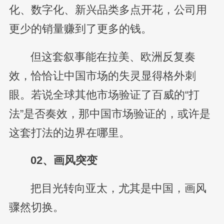
化、数字化、新兴品类多点开花，公司用
更少的销量赚到了更多的钱。
但这套叙事能在拉美、欧洲反复奏
效，恰恰让中国市场的失灵显得格外刺
眼。若说全球其他市场验证了百威的“打
法”是否奏效，那中国市场验证的，或许是
这套打法的边界在哪里。
02、画风突变
把目光转向亚太，尤其是中国，画风
骤然切换。