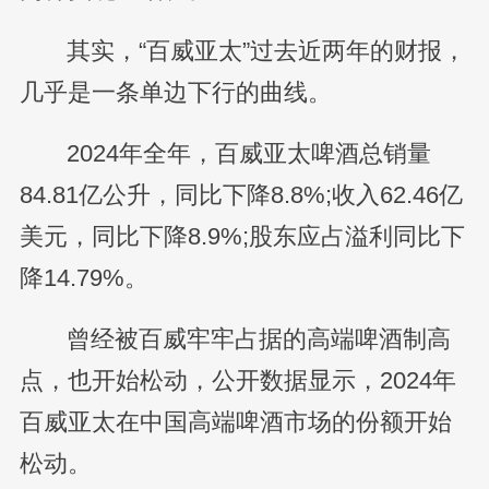
其实，“百威亚太”过去近两年的财报，
几乎是一条单边下行的曲线。
2024年全年，百威亚太啤酒总销量
84.81亿公升，同比下降8.8%;收入62.46亿
美元，同比下降8.9%;股东应占溢利同比下
降14.79%。
曾经被百威牢牢占据的高端啤酒制高
点，也开始松动，公开数据显示，2024年
百威亚太在中国高端啤酒市场的份额开始
松动。