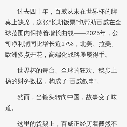
过去四十年，百威从未在世界杯的牌
桌上缺席，这张“长期饭票”也帮助百威在全
球范围内保持着增长曲线——2025年，公
司净利润同比增长近17%，北美、拉美、
欧洲多点开花，高端化战略屡屡得手。
世界杯的舞台、全球的狂欢、稳步上
扬的财务数据，构成了“百威叙事”。
然而，当镜头转向中国，故事变了味
道。
这里的货架上，百威正经历着截然不