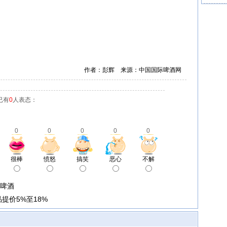
作者：彭辉 来源：中国国际啤酒网
已有
0
人表态：
0
0
0
0
0
很棒
愤怒
搞笑
恶心
不解
”啤酒
提价5%至18%