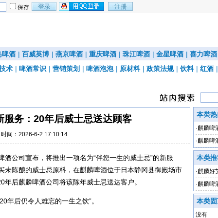
保存
岛啤酒
|
百威英博
|
燕京啤酒
|
重庆啤酒
|
珠江啤酒
|
金星啤酒
|
喜力啤酒
技术
|
啤酒常识
|
营销策划
|
啤酒泡泡
|
原材料
|
政策法规
|
饮料
|
红酒
本类热
新服务：20年后威士忌送达顾客
·
麒麟啤
时间：2026-6-2 17:10:14
·
麒麟啤
涨价
啤酒公司宣布，将推出一项名为“伴您一生的威士忌”的新服
本类推
购买未陈酿的威士忌原料，在麒麟啤酒位于日本静冈县御殿场市
·
麒麟好
20年后麒麟啤酒公司将该陈年威士忌送达客户。
·
麒麟啤
20年后仍令人难忘的一生之饮”。
本类固
没有