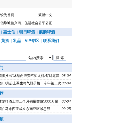
设为首页
繁體中文
倡导诚信兴商、促进社会公平公正
|
嘉士伯
|
朝日啤酒
|
麒麟啤酒
|
黄酒
|
乳品
|
VIP专区
|
联系我们
门
酒将推出“冰结勿浪费不知火柑橘”鸡尾酒
08-04
酒10月起上调生啤气瓶价格，今年第二次
08-04
荐
艾尔啤酒上市三个月销量突破5000万罐
03-04
酒在马来西亚成立东南亚区域总部
09-25
顶