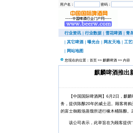
用户名：
密码：
行业资讯
|
行业数据
|
雪花啤酒
|
青
|
其它啤酒
|
曝光台
|
网友天地
|
工艺
|
网站地图
您现在的位置：
首页
>>
麒麟啤酒
>> 内容
麒麟啤酒推出
【中国国际啤酒网】6月2日，麒麟
务，提供陈酿20年的威士忌。顾客将
的富士御殿场蒸馏所进行橡木桶陈酿。
该公司表示，此举旨在为顾客提供“