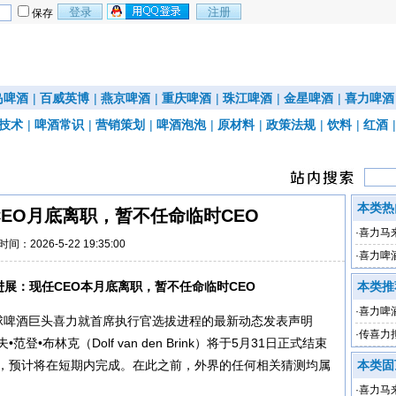
保存
岛啤酒
|
百威英博
|
燕京啤酒
|
重庆啤酒
|
珠江啤酒
|
金星啤酒
|
喜力啤酒
技术
|
啤酒常识
|
营销策划
|
啤酒泡泡
|
原材料
|
政策法规
|
饮料
|
红酒
本类热
EO月底离职，暂不任命临时CEO
·
喜力马
时间：2026-5-22 19:35:00
坡
·
喜力啤酒
长7.9%
进展：现任CEO本月底离职，暂不任命临时CEO
本类推
·
喜力啤酒
全球啤酒巨头喜力就首席执行官选拔进程的最新动态发表声明
3%
·
传喜力
•布林克（Dolf van den Brink）将于5月31日正式结束
利，预计将在短期内完成。在此之前，外界的任何相关猜测均属
本类固
·
喜力马