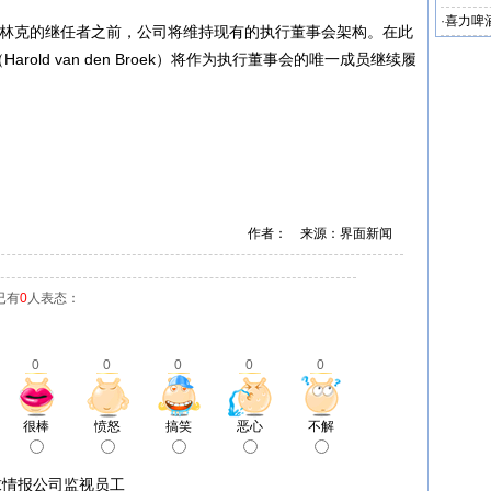
坡
·
喜力啤酒
布林克的继任者之前，公司将维持现有的执行董事会架构。在此
3%
rold van den Broek）将作为执行董事会的唯一成员继续履
作者： 来源：界面新闻
已有
0
人表态：
0
0
0
0
0
很棒
愤怒
搞笑
恶心
不解
求情报公司监视员工