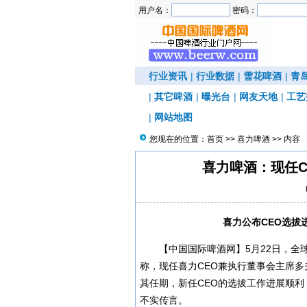
用户名：
密码：
行业资讯
|
行业数据
|
雪花啤酒
|
青
|
其它啤酒
|
曝光台
|
网友天地
|
工艺
|
网站地图
您现在的位置：
首页
>>
喜力啤酒
>> 内容
喜力啤酒：现任C
喜力公布CEO选拔
【中国国际啤酒网】5月22日，
称，现任喜力CEO兼执行董事会主席多夫•范登
其任期，新任CEO的选拔工作进展顺
不实传言。