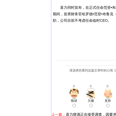
喜力同时宣布，在正式任命范登•
期间，首席财务官哈罗德•范登•布鲁克（Ha
职，公司目前不考虑任命临时CEO。
请选择您看到这篇文章时的心情: 
0
0
0
惊讶
欠揍
支持
上一篇：
喜力啤酒正在接受调查，因要