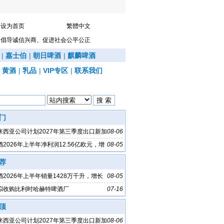
设为首页
繁體中文
倡导诚信兴商、促进社会公平公正
|
嘉士伯
|
朝日啤酒
|
麒麟啤酒
|
黄酒
|
乳品
|
VIP专区
|
联系我们
门
来西亚公司计划2027年第三季度出口新加
08-06
2026年上半年净利润12.56亿欧元，增
08-05
荐
2026年上半年销量1428万千升，增长
08-05
拟收购比利时哈赫特啤酒厂
07-16
顶
来西亚公司计划2027年第三季度出口新加
08-06