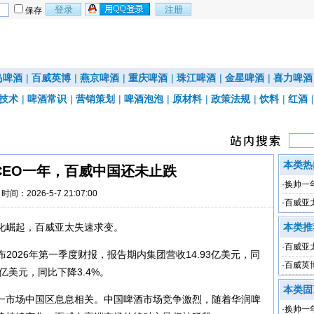
保存
岛啤酒
|
百威英博
|
燕京啤酒
|
重庆啤酒
|
珠江啤酒
|
金星啤酒
|
喜力啤酒
技术
|
啤酒常识
|
营销策划
|
啤酒泡泡
|
原材料
|
政策法规
|
饮料
|
红酒
本类热
CEO一年，百威中国还未止跌
·
换帅一
时间：2026-5-7 21:07:00
·
百威亚
验期
化崛起，百威亚太失速求变。
本类推
·
百威亚太
发布2026年第一季度财报，报告期内集团营收14.93亿美元，同
3%
·
百威英
6亿美元，同比下降3.4%。
本类固
一市场中国区息息相关。中国啤酒市场竞争激烈，随着华润啤
·
换帅一