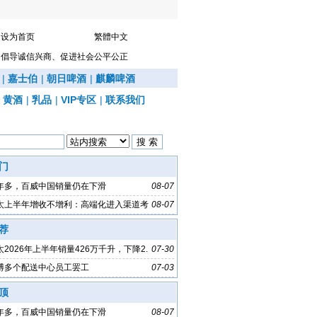
设为首页
繁體中文
倡导诚信兴商、促进社会公平公正
|
嘉士伯
|
朝日啤酒
|
麒麟啤酒
|
黄酒
|
乳品
|
VIP专区
|
联系我们
门
年多，百威中国销量仍在下滑
08-07
太上半年增收不增利：高端化进入渠道考
08-07
荐
2026年上半年销量426万千升，下降2.
07-30
博多个配送中心员工罢工
07-03
顶
年多，百威中国销量仍在下滑
08-07