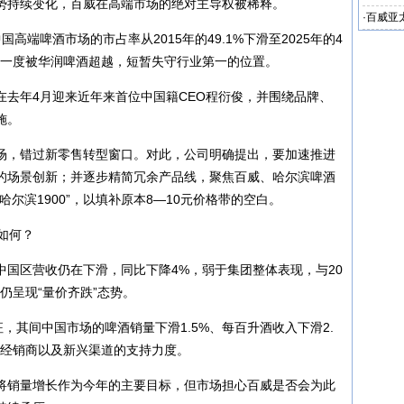
势持续变化，百威在高端市场的绝对主导权被稀释。
·
百威亚
在中国高端啤酒市场的市占率从2015年的49.1%下滑至2025年的4
验期
还一度被华润啤酒超越，短暂失守行业第一的位置。
在去年4月迎来近年来首位中国籍CEO程衍俊，并围绕品牌、
施。
场，错过新零售转型窗口。对此，公司明确提出，要加速推进
的场景创新；并逐步精简冗余产品线，聚焦百威、哈尔滨啤酒
尔滨1900”，以填补原本8—10元价格带的空白。
如何？
中国区营收仍在下滑，同比下降4%，弱于集团整体表现，与20
但仍呈现“量价齐跌”态势。
征，其间中国市场的啤酒销量下滑1.5%、每百升酒收入下滑2.
对经销商以及新兴渠道的支持力度。
将销量增长作为今年的主要目标，但市场担心百威是否会为此