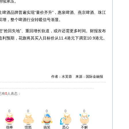
持续承压。
土啤酒品牌普遍实现“量价齐升”，惠泉啤酒、燕京啤酒、珠江
双增，整个啤酒行业转暖信号渐显。
想“抢回失地”、重回增长轨道，或许还需更多时间。财报发布
预期，花旗将其买入目标价从11.4港元下调至10.9港元。
作者：水芙蓉 来源：国际金融报
已有
0
人表态：
0
0
0
0
0
很棒
愤怒
搞笑
恶心
不解