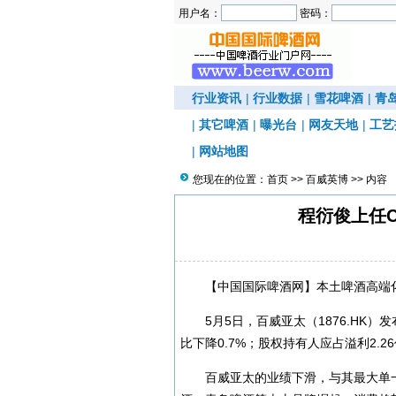
用户名：
密码：
行业资讯
|
行业数据
|
雪花啤酒
|
青
|
其它啤酒
|
曝光台
|
网友天地
|
工艺
|
网站地图
您现在的位置：
首页
>>
百威英博
>> 内容
程衍俊上任
【中国国际啤酒网】本土啤酒高端
5月5日，百威亚太（1876.HK）
比下降0.7%；股权持有人应占溢利2.2
百威亚太的业绩下滑，与其最大单