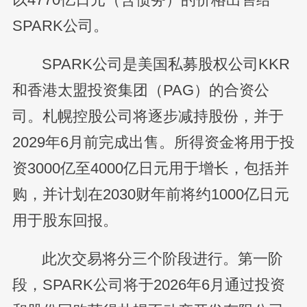
SPARK公司。
SPARK公司是美国私募股权公司KKR
和香港太盟投资集团（PAG）的合资公
司。札幌控股公司将逐步减持股份，并于
2029年6月前完成出售。所得资金将用于投
资3000亿至4000亿日元用于增长，包括并
购，并计划在2030财年前将约1000亿日元
用于股东回报。
此次交易将分三个阶段进行。第一阶
段，SPARK公司将于2026年6月通过投资