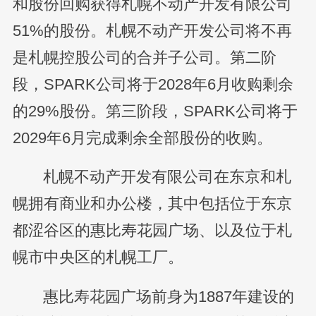
和股份回购获得札幌不动产开发有限公司
51%的股份。札幌不动产开发公司将不再
是札幌控股公司的合并子公司。第二阶
段，SPARK公司将于2028年6月收购剩余
的29%股份。第三阶段，SPARK公司将于
2029年6月完成剩余全部股份的收购。
札幌不动产开发有限公司在东京和札
幌拥有商业和办公楼，其中包括位于东京
都涩谷区的惠比寿花园广场、以及位于札
幌市中央区的札幌工厂。
惠比寿花园广场前身为1887年建设的