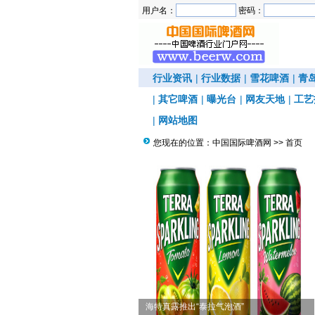
用户名：
密码：
行业资讯
|
行业数据
|
雪花啤酒
|
青
|
其它啤酒
|
曝光台
|
网友天地
|
工艺
|
网站地图
您现在的位置：
中国国际啤酒网
>> 首页
卡林啤酒酒精度从4%降至3.4%
海特真露推出“泰拉气泡酒”