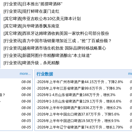
[
行业资讯
]
日本推出“摇摆啤酒杯”
[
行业资讯
]
现打鲜啤在厦门走红
[
其它啤酒
]
帝亚吉欧公布10亿美元降本计划
[
其它啤酒
]
兴华啤酒香飘东南亚
[
其它啤酒
]
西班牙达姆啤酒收购英国一家饮料公司部分股份
[
行业资讯
]
喜力中国市场销量增加近三成，“抢”了百威份额？
[
行业资讯
]
越南啤酒市场生机勃发 国际品牌转移战略重心
[
行业资讯
]
新疆阿图什市精酿啤酒酿出“本土味道”
[
行业资讯
]
啤酒升级，杀死精酿
more...
行业数据
mo
08-06
·
2026年上半年广州市啤酒产量44.15万千升，下降2.8%
0
08-06
·
2026年上半年江苏省啤酒产量99.6万千升，下降6.3%
0
额？
08-06
·
2026年1-4月山东省啤酒产量166万千升，增长3%
0
心
08-06
·
2026年1-3月山东省啤酒产量129.1万千升，增长6.6%
0
08-06
·
2026年上半年中国啤酒产量1936.2万千升，增长0.2%
0
08-06
·
2026年上半年中国出口啤酒37.87万千升，下降5.6%
0
08-05
·
2026年上半年中国进口啤酒19.58万千升，增长9.5%
0
08-05
·
2026年上半年辽宁省啤酒产量74.8万千升，增长1.79%
0