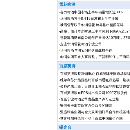
雪花啤酒
·
喜力啤酒中国市场上半年销量增长近30%
·
华润啤酒将于8月19日发布上半年业绩
·
峨眉雪芽联手华润雪花 跨界推出精酿茶啤
·
高盛：预计华润啤酒上半年纯利下跌9%至52.
·
雪花啤酒黔东南公司年产量将达10万吨，27
川
·
走进华润雪花啤酒宁波公司
·
华润啤酒与淘宝闪购达成战略合作
·
华润集团迎来人事调整，王祥明卸任，王海民
百威英博
·
百威英博调整营销重心 百威淡啤美国市场持
·
维尔利苏州能源签约百威南通氨源热泵二期项
·
换帅尚未止跌，百威亚太能否靠非即饮渠道突
·
百威英博股东EPS将出售公司1000万股股份
·
百威宁波啤酒公司食品生产许可证过期
·
安贝夫推出首款富含蛋白质的啤酒
·
亚盛绿鑫集团与金龙泉啤酒订单合作种植基地
·
世界杯加持也救不动！百威中国量价齐跌
曝光台