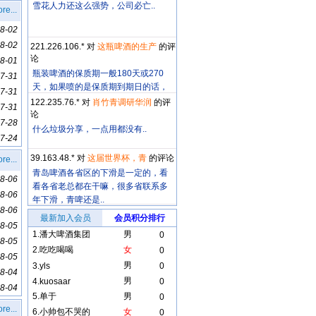
雪花人力还这么强势，公司必亡..
re...
8-02
8-02
221.226.106.* 对
这瓶啤酒的生产
的评
论
8-01
瓶装啤酒的保质期一般180天或270
7-31
天，如果喷的是保质期到期日的话，
7-31
这个日期明显..
122.235.76.* 对
肖竹青调研华润
的评
7-31
论
7-28
什么垃圾分享，一点用都没有..
7-24
39.163.48.* 对
这届世界杯，青
的评论
re...
青岛啤酒各省区的下滑是一定的，看
8-06
看各省老总都在干嘛，很多省联系多
8-06
年下滑，青啤还是..
8-06
最新加入会员
会员积分排行
8-05
1.
潘大啤酒集团
男
0
8-05
2.
吃吃喝喝
女
0
8-05
男
3.
yls
0
8-04
男
4.
kuosaar
0
8-04
5.
单于
男
0
re...
6.
小帅包不哭的
女
0