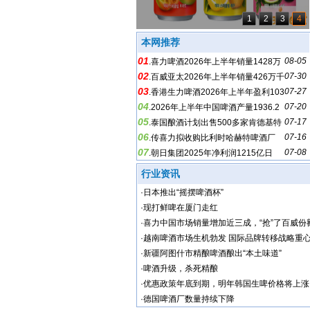
1
2
3
4
本网推荐
01
08-05
.
喜力啤酒2026年上半年销量1428万
02
07-30
千升，增长3%
.
百威亚太2026年上半年销量426万千
03
07-27
升，下降2.3%
.
香港生力啤酒2026年上半年盈利103
04
07-20
4万港元，下降79%
.
2026年上半年中国啤酒产量1936.2
05
07-17
万千升，增长0.2%
.
泰国酿酒计划出售500多家肯德基特
06
07-16
许经营店
.
传喜力拟收购比利时哈赫特啤酒厂
07
07-08
.
朝日集团2025年净利润1215亿日
元，下降36.7%
行业资讯
·
日本推出“摇摆啤酒杯”
·
现打鲜啤在厦门走红
·
喜力中国市场销量增加近三成，“抢”了百威份
·
越南啤酒市场生机勃发 国际品牌转移战略重
·
新疆阿图什市精酿啤酒酿出“本土味道”
·
啤酒升级，杀死精酿
·
优惠政策年底到期，明年韩国生啤价格将上涨
·
德国啤酒厂数量持续下降