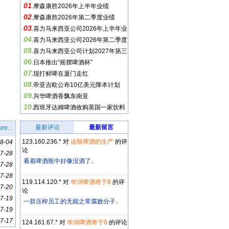
01
.
摩森康胜2026年上半年业绩
02
.
摩森康胜2026年第二季度业绩
03
.
喜力马来西亚公司2026年上半年业
04
绩
.
喜力马来西亚公司2026年第二季度
05
业绩
.
喜力马来西亚公司计划2027年第三
06
季度出口新加坡
.
日本推出“摇摆啤酒杯”
07
.
现打鲜啤在厦门走红
08
.
帝亚吉欧公布10亿美元降本计划
09
.
兴华啤酒香飘东南亚
10
.
西班牙达姆啤酒收购英国一家饮料
公司部分股份
最新评论
最新留言
re...
123.160.236.* 对
这瓶啤酒的生产
的评
8-04
论
7-28
看着啤酒瓶中好像没酒了..
7-28
7-28
119.114.120.* 对
华润啤酒将于8
的评
7-20
论
7-19
一群压榨员工的无能之辈腐败分子..
7-19
7-17
124.161.67.* 对
华润啤酒将于8
的评论