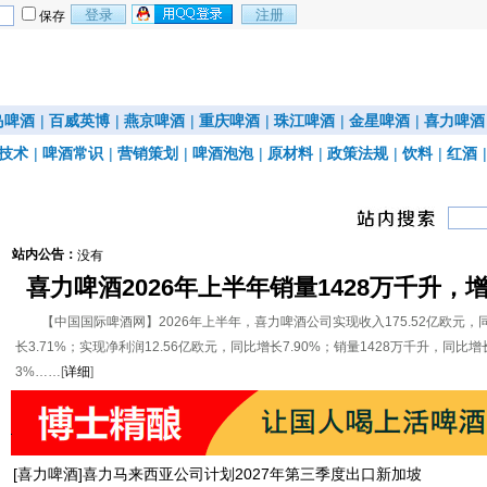
保存
岛啤酒
|
百威英博
|
燕京啤酒
|
重庆啤酒
|
珠江啤酒
|
金星啤酒
|
喜力啤酒
技术
|
啤酒常识
|
营销策划
|
啤酒泡泡
|
原材料
|
政策法规
|
饮料
|
红酒
站内公告：
没有
喜力啤酒2026年上半年销量1428万千升，
3%
【中国国际啤酒网】2026年上半年，喜力啤酒公司实现收入175.52亿欧元，
长3.71%；实现净利润12.56亿欧元，同比增长7.90%；销量1428万千升，同比增长
3%……[
详细
]
[
喜力啤酒
]
喜力马来西亚公司计划2027年第三季度出口新加坡