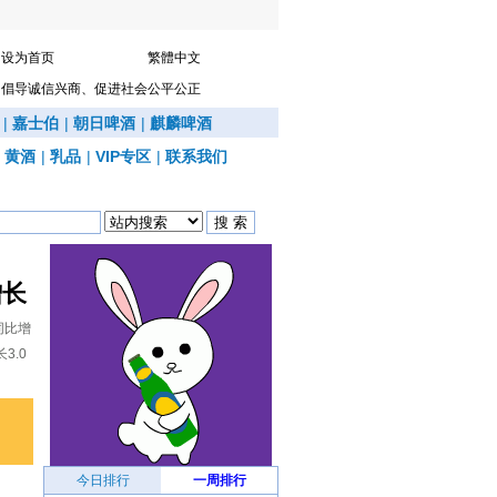
设为首页
繁體中文
倡导诚信兴商、促进社会公平公正
|
嘉士伯
|
朝日啤酒
|
麒麟啤酒
|
黄酒
|
乳品
|
VIP专区
|
联系我们
增长
同比增
3.0
今日排行
一周排行