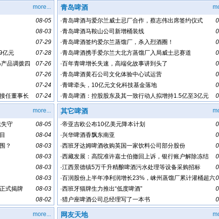
more...
青岛啤酒
mo
08-05
·
青岛啤酒与爱尔兰威士忌厂合作，蔡志伟出席签约仪式
0
08-03
·
青岛啤酒马鞍山公司新增桶装线
0
07-29
·
青岛啤酒签约爱尔兰蒸馏厂，杀入烈酒圈！
0
9亿元
07-28
·
青岛啤酒携手爱尔兰大北方蒸馏厂入局威士忌赛道
0
%产品调拨四
07-26
·
百年青啤增长失速，高端化故事讲到头了
0
07-26
·
青岛啤酒黄石公司文化体验中心试运营
0
07-24
·
青啤牵头，10亿元文化科技基金落地
0
接任董事长
07-24
·
青岛啤酒：控股股东及其一致行动人拟增持1.5亿至3亿元
0
more...
其它啤酒
mo
续失守
08-05
·
帝亚吉欧公布10亿美元降本计划
0
目
08-04
·
兴华啤酒香飘东南亚
0
围？
08-03
·
西班牙达姆啤酒收购英国一家饮料公司部分股份
0
08-03
·
西藏发展：高院准许嘉士伯撤回上诉，银行账户解除冻结
0
08-03
·
江西景德镇5万千升精酿啤酒污水处理等设备采购招标
0
08-03
·
百润股份上半年净利润增长23%，崃州蒸馏厂累计灌桶超六
0
正式揭牌
08-03
十万桶
·
西班牙猫牌生力推出“低度啤酒”
0
08-02
·
猎户座啤酒公司总经理写了一本书
0
more...
网友天地
mo