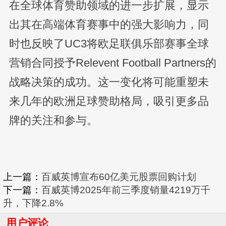
在全球体育赞助领域的进一步扩展，显示
出其在高端体育赛事中的强大影响力，同
时也反映了UC3将欧足联俱乐部赛事全球
营销合同授予Relevent Football Partners的
战略决策的成功。这一变化将可能重塑未
来几年的欧洲足球赞助格局，吸引更多品
牌的关注和参与。
上一篇：
百威英博宣布60亿美元股票回购计划
下一篇：
百威英博2025年前三季度销量4219万千
升，下降2.8%
用户评论