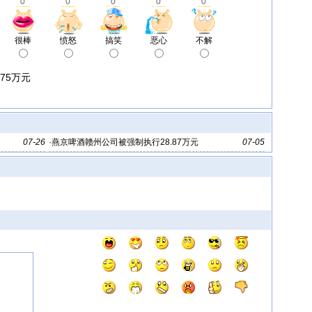
0
0
0
0
0
很棒
愤怒
搞笑
恶心
不解
75万元
07-26
·
燕京啤酒赣州公司被强制执行28.87万元
07-05