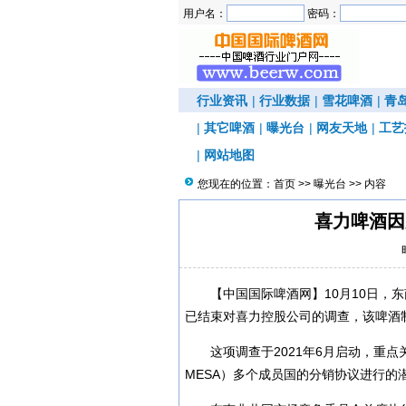
用户名：
密码：
行业资讯
|
行业数据
|
雪花啤酒
|
青
|
其它啤酒
|
曝光台
|
网友天地
|
工艺
|
网站地图
您现在的位置：
首页
>>
曝光台
>> 内容
喜力啤酒因
【中国国际啤酒网】10月10日，
已结束对喜力控股公司的调查，该啤酒
这项调查于2021年6月启动，重
MESA）多个成员国的分销协议进行的