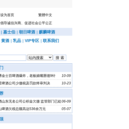
设为首页
繁體中文
倡导诚信兴商、促进社会公平公正
|
嘉士伯
|
朝日啤酒
|
麒麟啤酒
|
黄酒
|
乳品
|
VIP专区
|
联系我们
门
博金士百啤酒爆炸，老板娘嘴唇缝9针
10-09
星啤酒公司少缴税及罚款终审判决
10-23
荐
酒山东无名公司公积金欠缴 监管部门已处
06-09
山啤酒欠税总额高达536余万元
05-07
顶