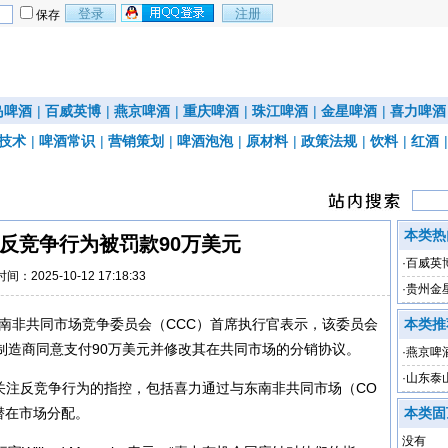
保存
岛啤酒
|
百威英博
|
燕京啤酒
|
重庆啤酒
|
珠江啤酒
|
金星啤酒
|
喜力啤酒
技术
|
啤酒常识
|
营销策划
|
啤酒泡泡
|
原材料
|
政策法规
|
饮料
|
红酒
本类热
反竞争行为被罚款90万美元
·
百威英
时间：2025-10-12 17:18:33
·
贵州金
东南非共同市场竞争委员会（CCC）首席执行官表示，该委员会
本类推
制造商同意支付90万美元并修改其在共同市场的分销协议。
·
燕京啤
罚
·
山东泰
点关注反竞争行为的指控，包括喜力通过与东南非共同市场（CO
潜在市场分配。
本类固
没有