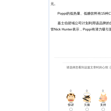
元。
Poppi的低热量、低糖饮料有1
嘉士伯碧域公司计划利用该品牌的
管Nick Hunter表示，Poppi
请选择您看到这篇文章时的心情: 
0
0
0
惊讶
欠揍
支持