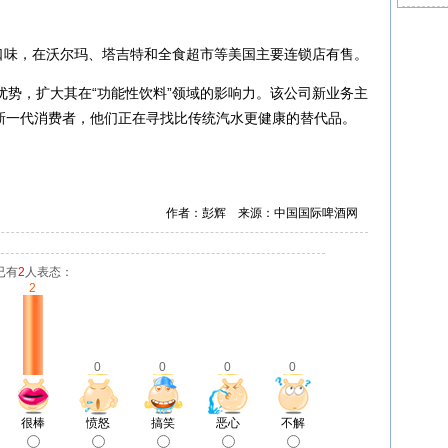
5种口味，在沃尔玛、塔吉特和全食超市等美国主要连锁店有售。
优势，扩大其在“功能性饮料”领域的影响力。该公司新业务主
有潜力吸引新一代消费者，他们正在寻找比传统汽水更健康的替代品。
作者：彭辉 来源：中国国际啤酒网
已有
2
人表态：
2
0
0
0
0
很棒
愤怒
搞笑
恶心
不解