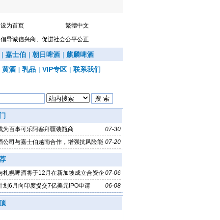
设为首页
繁體中文
倡导诚信兴商、促进社会公平公正
|
嘉士伯
|
朝日啤酒
|
麒麟啤酒
|
黄酒
|
乳品
|
VIP专区
|
联系我们
门
成为百事可乐阿塞拜疆装瓶商
07-30
酒公司与嘉士伯越南合作，增强抗风险能
07-20
荐
与札幌啤酒将于12月在新加坡成立合资企
07-06
计划6月向印度提交7亿美元IPO申请
06-08
顶