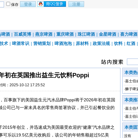
保存
岛啤酒
|
百威英博
|
燕京啤酒
|
重庆啤酒
|
珠江啤酒
|
金星啤酒
|
喜力啤酒
技术
|
啤酒常识
|
营销策划
|
啤酒泡泡
|
原材料
|
政策法规
|
饮料
|
红酒
本类热
6年初在英国推出益生元饮料Poppi
·
嘉士伯
时间：2025-10-12 17:25:52
·
狮子啤
力
，百事旗下的美国益生元汽水品牌Poppi将于2026年初在英国
本类推
域公司已与一家未具名的零售商签署协议，并已引起餐饮业的
·
嘉士伯
业
·
嘉士伯
llsworth于2015年创立，并迅速成为美国最受欢迎的“健康”汽水品牌之
本类固
被百事可乐以19.5亿美元收购后，该公司的年销售额超过5亿美
没有