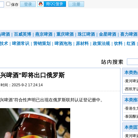
保存
岛啤酒
|
百威英博
|
燕京啤酒
|
重庆啤酒
|
珠江啤酒
|
金星啤酒
|
喜力啤酒
技术
|
啤酒常识
|
营销策划
|
啤酒泡泡
|
原材料
|
政策法规
|
饮料
|
红酒
本类热
庆兴啤酒”即将出口俄罗斯
·
黄河啤
时间：2025-9-2 17:24:14
·
西班牙
庆兴啤酒”符合性声明已出现在俄罗斯联邦认证登记册中。
本类推
·
香港生力
下降79
·
泰国酿
本类固
·
黄河啤