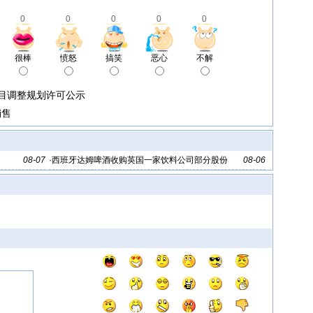
0
0
0
0
0
很棒
愤怒
搞笑
恶心
不解
目调整规划许可公示
销售
08-07
·
西班牙达姆啤酒收购英国一家饮料公司部分股份
08-06