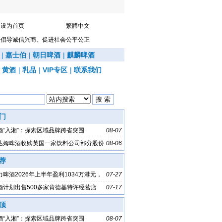
设为首页
繁體中文
倡导诚信兴商、促进社会公平公正
|
嘉士伯
|
朝日啤酒
|
麒麟啤酒
|
黄酒
|
乳品
|
VIP专区
|
联系我们
门
酒“入湘”：探索区域品牌跨省突围
08-07
达姆啤酒收购英国一家饮料公司部分股份
08-06
荐
啤酒2026年上半年盈利1034万港元，
07-27
%
酒计划出售500多家肯德基特许经营店
07-17
顶
酒“入湘”：探索区域品牌跨省突围
08-07