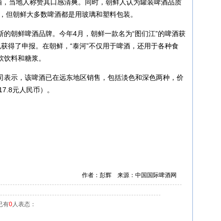
啤酒，当地人称赞其口感清爽。同时，朝鲜人认为罐装啤酒品质
用，但朝鲜大多数啤酒都是用玻璃和塑料包装。
的朝鲜啤酒品牌。今年4月，朝鲜一款名为“图们江”的啤酒获
获得了申报。在朝鲜，“泰河”不仅用于啤酒，还用于各种食
软饮料和糖浆。
司表示，该啤酒已在远东地区销售，包括淡色和深色两种，价
-17.8元人民币）。
作者：彭辉 来源：中国国际啤酒网
已有
0
人表态：