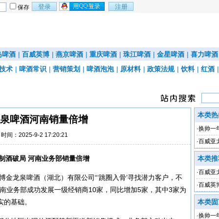
保存
岛啤酒
|
百威英博
|
燕京啤酒
|
重庆啤酒
|
珠江啤酒
|
金星啤酒
|
喜力啤酒
技术
|
啤酒常识
|
营销策划
|
啤酒泡泡
|
原材料
|
政策法规
|
饮料
|
红酒
本类热
泉啤酒河南销量倍增
·
换帅一
时间：2025-9-2 17:20:21
·
百威亚
验期
制酒破局 河南业务部销量倍增
本类推
·
百威亚太
英博金龙泉啤酒（湖北）有限公司“‘跳圈入骨’寻找潜力客户，不
3%
·
百威英
南业务部成功发展一级经销商10家，同比增加5家，其中3家为
实的基础。
本类固
·
换帅一