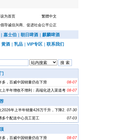
设为首页
繁體中文
倡导诚信兴商、促进社会公平公正
|
嘉士伯
|
朝日啤酒
|
麒麟啤酒
|
黄酒
|
乳品
|
VIP专区
|
联系我们
门
年多，百威中国销量仍在下滑
08-07
太上半年增收不增利：高端化进入渠道考
08-07
荐
2026年上半年销量426万千升，下降2.
07-30
博多个配送中心员工罢工
07-03
顶
年多，百威中国销量仍在下滑
08-07