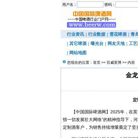
用户名：
密码：
行业资讯
|
行业数据
|
雪花啤酒
|
青
|
其它啤酒
|
曝光台
|
网友天地
|
工艺
|
网站地图
您现在的位置：
首页
>>
百威英博
>> 内容
金龙
定
【中国国际啤酒网】2025年，在
惜一切发展壮大网络”的精神指导下，河
定制酒客户，为销售持续增量奠定了坚