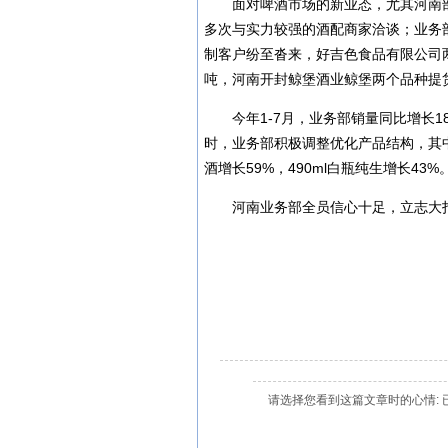
面对啤酒市场的新业态，尤其河南
多次与实力较强的酒配商家洽谈；业务
制客户纷至沓来，好吉色食品有限公司两
吨，河南开封鲸堡酒业鲸堡两个品种提货
今年1-7月，业务部销量同比增长1
时，业务部积极调整优化产品结构，其中
酒增长59%，490ml白瓶纯生增长43%
河南业务部全员信心十足，立志大打
请选择您看到这篇文章时的心情: 