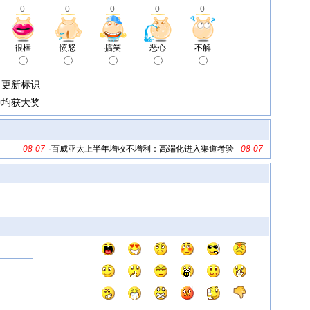
0
0
0
0
0
很棒
愤怒
搞笑
恶心
不解
、更新标识
中均获大奖
08-07
·
百威亚太上半年增收不增利：高端化进入渠道考验
08-07
期