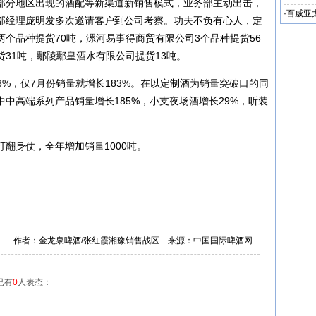
部分地区出现的酒配等新渠道新销售模式，业务部主动出击，
·
百威亚
部经理庞明发多次邀请客户到公司考察。功夫不负有心人，定
验期
个品种提货70吨，漯河易事得商贸有限公司3个品种提货56
31吨，鄢陵鄢皇酒水有限公司提货13吨。
8%，仅7月份销量就增长183%。在以定制酒为销量突破口的同
中高端系列产品销量增长185%，小支夜场酒增长29%，听装
。
翻身仗，全年增加销量1000吨。
作者：金龙泉啤酒/张红霞湘豫销售战区 来源：中国国际啤酒网
已有
0
人表态：