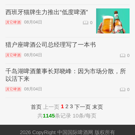
西班牙猫牌生力推出“低度啤酒”
08月04日
其它啤酒
0
猎户座啤酒公司总经理写了一本书
08月04日
其它啤酒
0
千岛湖啤酒董事长郑晓峰：因为市场分散，所
以活下来
08月04日
其它啤酒
0
1
2
3
首页
上一页
下一页
末页
共
1145
条记录 10条/每页
2026 CopyRight 中国国际啤酒网 版权所有