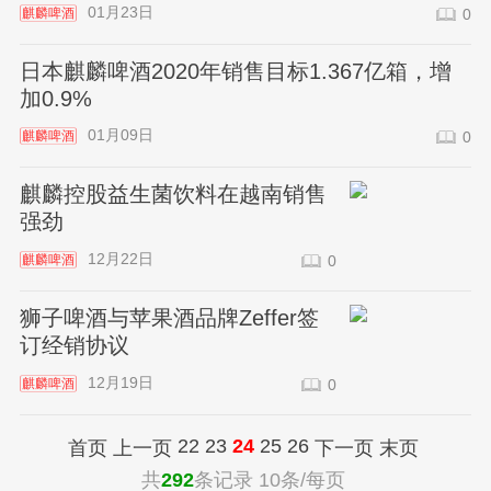
01月23日
麒麟啤酒
0
日本麒麟啤酒2020年销售目标1.367亿箱，增
加0.9%
01月09日
麒麟啤酒
0
麒麟控股益生菌饮料在越南销售
强劲
12月22日
麒麟啤酒
0
狮子啤酒与苹果酒品牌Zeffer签
订经销协议
12月19日
麒麟啤酒
0
22
23
24
25
26
首页
上一页
下一页
末页
共
292
条记录 10条/每页