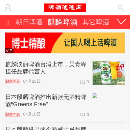
麒麟啤酒
士伯
朝日啤酒
其它啤酒
曝光
VIP
麒麟淡丽啤酒台湾上市，吴青峰
担任品牌代言人
04月28日
麒麟啤酒
0
日本麒麟啤酒推出新款无酒精啤
酒“Greens Free”
04月10日
麒麟啤酒
0
日本麒麟推出两个新威士忌品牌