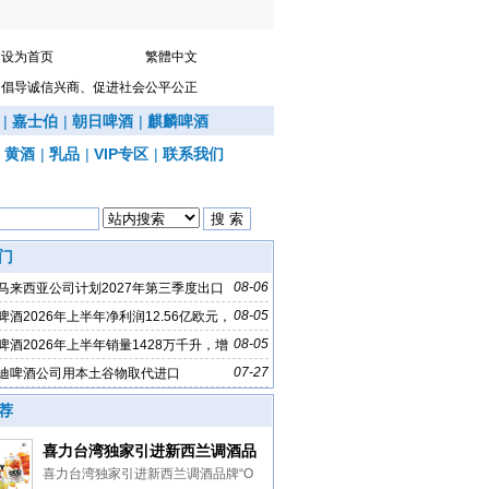
设为首页
繁體中文
倡导诚信兴商、促进社会公平公正
|
嘉士伯
|
朝日啤酒
|
麒麟啤酒
|
黄酒
|
乳品
|
VIP专区
|
联系我们
门
08-06
马来西亚公司计划2027年第三季度出口
08-05
啤酒2026年上半年净利润12.56亿欧元，
%
08-05
啤酒2026年上半年销量1428万千升，增
07-27
迪啤酒公司用本土谷物取代进口
荐
喜力台湾独家引进新西兰调酒品
牌“ODD COMPANY”
喜力台湾独家引进新西兰调酒品牌“O