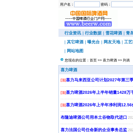
用户名：
密码：
行业资讯
|
行业数据
|
雪花啤酒
|
青
|
其它啤酒
|
曝光台
|
网友天地
|
工艺
|
网站地图
您现在的位置：
首页
>>
喜力啤酒
>> 列表
喜力啤酒
喜力马来西亚公司计划2027年第三
[顶]
喜力啤酒2026年上半年销量1428万
[顶]
喜力啤酒2026年上半年净利润12.56
[顶]
布隆迪啤酒公司用本土谷物取代进口
20
喜力法国公司任命新的企业事务总监
20