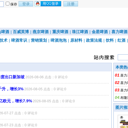
保存
岛啤酒
|
百威英博
|
燕京啤酒
|
重庆啤酒
|
珠江啤酒
|
金星啤酒
|
喜力啤酒
技术
|
啤酒常识
|
营销策划
|
啤酒泡泡
|
原材料
|
政策法规
|
饮料
|
红酒
本类热
01
.
喜力
季度出口新加坡
2026-08-06 点击：0 评论:0
02
新加坡
.
喜力
千升，增长3%
2026-08-05 点击：0 评论:0
03
增长7.9
.
喜力
04
长3%
.
布隆
亿欧元，增长7.9%
2026-08-05 点击：0 评论:0
图片推
26-07-27 点击：0 评论:0
26-07-23 点击：0 评论:0