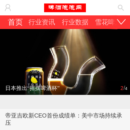
首页
行业资讯
行业数据
雪花啤酒
/
日本推出“摇摆啤酒杯”
2
4
帝亚吉欧新CEO首份成绩单：美中市场持续承
压