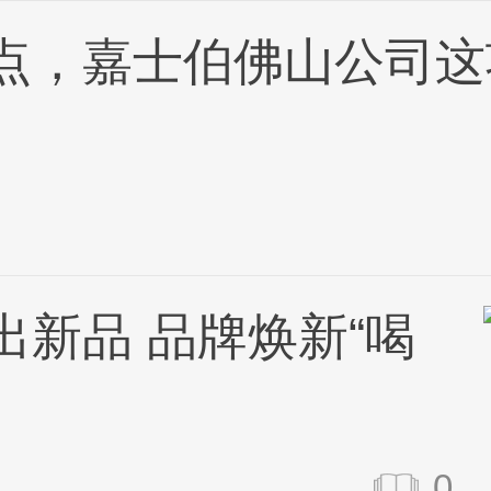
点，嘉士伯佛山公司这
出新品 品牌焕新“喝
0