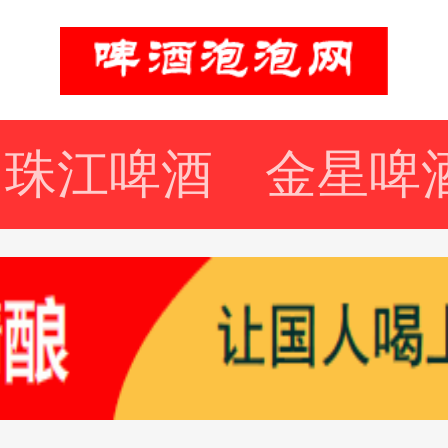
珠江啤酒
金星啤