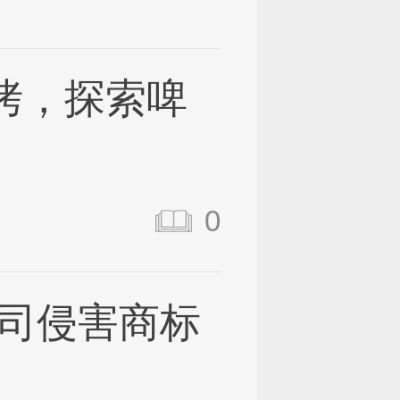
烤，探索啤
0
司侵害商标