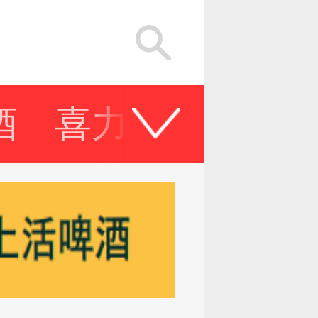
酒
喜力啤酒
嘉士