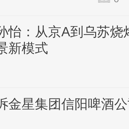
孙怡：从京A到乌苏烧
景新模式
诉金星集团信阳啤酒公